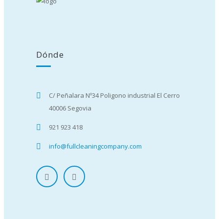
Dónde
C/ Peñalara Nº34 Poligono industrial El Cerro
40006 Segovia
921 923 418
info@fullcleaningcompany.com